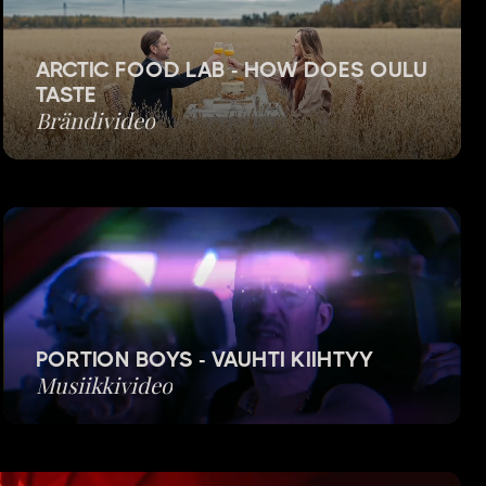
ARCTIC FOOD LAB - HOW DOES OULU
TASTE
Brändivideo
PORTION BOYS - VAUHTI KIIHTYY
Musiikkivideo