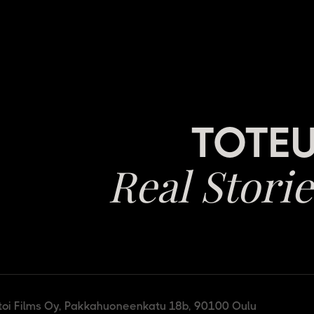
TOTEU
Real Storie
toi Films Oy, Pakkahuoneenkatu 18b, 90100 Oulu