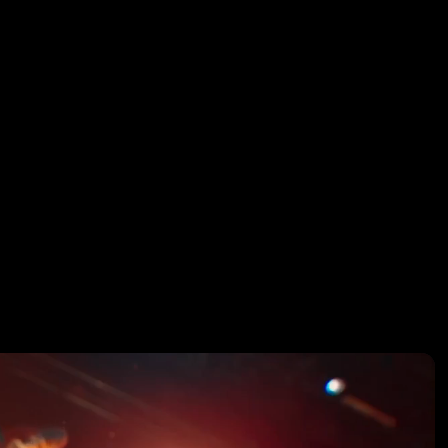
& POHJOIS
enpainuvat lyhytvideot ja tapahtumavideot tuot
tterällä tiimillä, joka yhdistää luovuuden ja tekni
turuuden ainutlaatuiseksi visuaaliseksi kokemukse