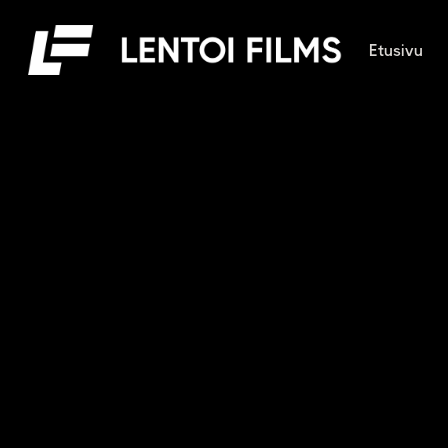
Etusivu
L