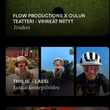
FLOW PRODUCTIONS X OULUN
TEATTERI - VIHREÄT NIITYT
Traileri
THIS IS. - LASSI
Lentoi konseptivideo