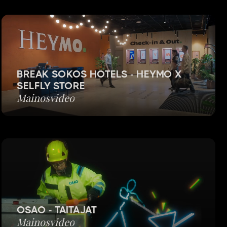
BREAK SOKOS HOTELS -
HEYMO X
SELFLY STORE
Mainosvideo
OSAO - TAITAJAT
Mainosvideo