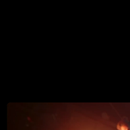
OULU 
Miele
ke
tai