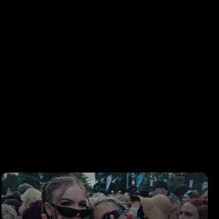
-SUOMI
ettuna
sen
ksi.